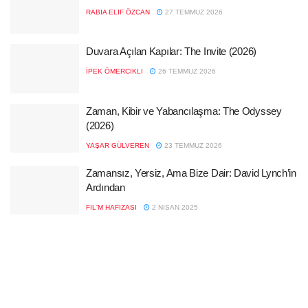
RABIA ELIF ÖZCAN
27 TEMMUZ 2026
Duvara Açılan Kapılar: The Invite (2026)
İPEK ÖMERCIKLI
26 TEMMUZ 2026
Zaman, Kibir ve Yabancılaşma: The Odyssey
(2026)
YAŞAR GÜLVEREN
23 TEMMUZ 2026
Zamansız, Yersiz, Ama Bize Dair: David Lynch’in
Ardından
FIL'M HAFIZASI
2 NISAN 2025