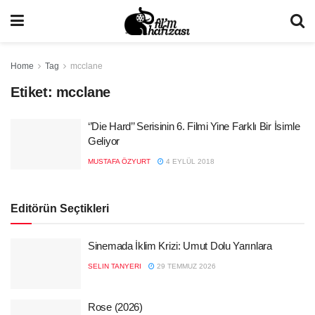
Home
Tag
mcclane
Etiket:
mcclane
‘’Die Hard’’ Serisinin 6. Filmi Yine Farklı Bir İsimle
Geliyor
MUSTAFA ÖZYURT
4 EYLÜL 2018
Editörün Seçtikleri
Sinemada İklim Krizi: Umut Dolu Yarınlara
SELIN TANYERI
29 TEMMUZ 2026
Rose (2026)