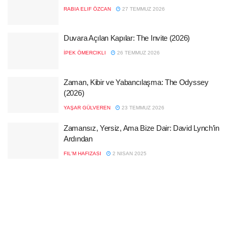
RABIA ELIF ÖZCAN
27 TEMMUZ 2026
Duvara Açılan Kapılar: The Invite (2026)
İPEK ÖMERCIKLI
26 TEMMUZ 2026
Zaman, Kibir ve Yabancılaşma: The Odyssey
(2026)
YAŞAR GÜLVEREN
23 TEMMUZ 2026
Zamansız, Yersiz, Ama Bize Dair: David Lynch’in
Ardından
FIL'M HAFIZASI
2 NISAN 2025