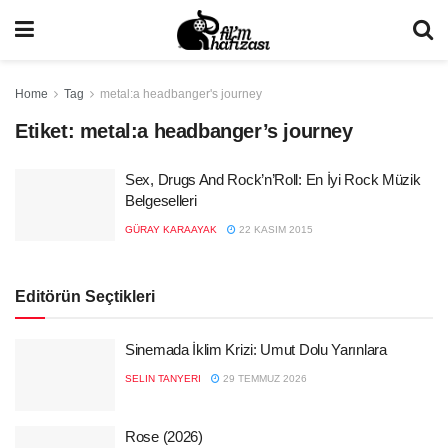
Home
Tag
metal:a headbanger's journey
Etiket:
metal:a headbanger’s journey
Sex, Drugs And Rock’n’Roll: En İyi Rock Müzik
Belgeselleri
GÜRAY KARAAYAK
22 KASIM 2015
Editörün Seçtikleri
Sinemada İklim Krizi: Umut Dolu Yarınlara
SELIN TANYERI
29 TEMMUZ 2026
Rose (2026)