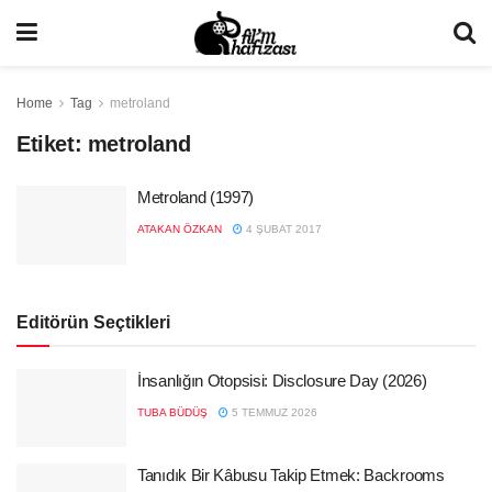
Home
Tag
metroland
Etiket:
metroland
Metroland (1997)
ATAKAN ÖZKAN
4 ŞUBAT 2017
Editörün Seçtikleri
İnsanlığın Otopsisi: Disclosure Day (2026)
TUBA BÜDÜŞ
5 TEMMUZ 2026
Tanıdık Bir Kâbusu Takip Etmek: Backrooms