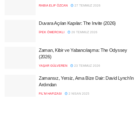
RABIA ELIF ÖZCAN
27 TEMMUZ 2026
Duvara Açılan Kapılar: The Invite (2026)
İPEK ÖMERCIKLI
26 TEMMUZ 2026
Zaman, Kibir ve Yabancılaşma: The Odyssey
(2026)
YAŞAR GÜLVEREN
23 TEMMUZ 2026
Zamansız, Yersiz, Ama Bize Dair: David Lynch’in
Ardından
FIL'M HAFIZASI
2 NISAN 2025