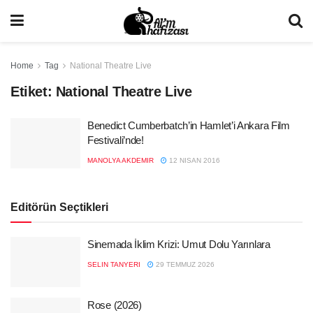
Home
Tag
National Theatre Live
Etiket:
National Theatre Live
Benedict Cumberbatch’in Hamlet’i Ankara Film
Festivali’nde!
MANOLYA AKDEMIR
12 NISAN 2016
Editörün Seçtikleri
Sinemada İklim Krizi: Umut Dolu Yarınlara
SELIN TANYERI
29 TEMMUZ 2026
Rose (2026)