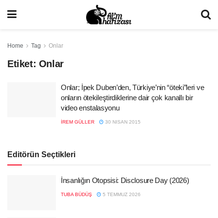
Home
Tag
Onlar
Etiket:
Onlar
Onlar; İpek Duben’den, Türkiye’nin “öteki”leri ve
onların ötekileştirdiklerine dair çok kanallı bir
video enstalasyonu
İREM GÜLLER
30 NISAN 2015
Editörün Seçtikleri
İnsanlığın Otopsisi: Disclosure Day (2026)
TUBA BÜDÜŞ
5 TEMMUZ 2026