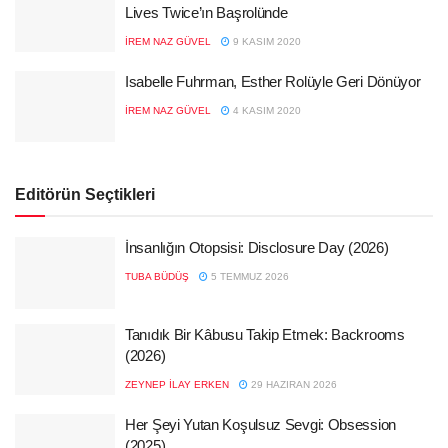
Lives Twice’ın Başrolünde
İREM NAZ GÜVEL
9 KASIM 2020
Isabelle Fuhrman, Esther Rolüyle Geri Dönüyor
İREM NAZ GÜVEL
4 KASIM 2020
Editörün Seçtikleri
İnsanlığın Otopsisi: Disclosure Day (2026)
TUBA BÜDÜŞ
5 TEMMUZ 2026
Tanıdık Bir Kâbusu Takip Etmek: Backrooms
(2026)
ZEYNEP İLAY ERKEN
29 HAZIRAN 2026
Her Şeyi Yutan Koşulsuz Sevgi: Obsession
(2025)