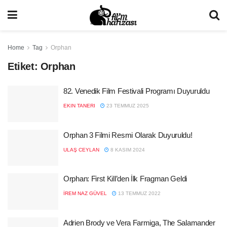
Home
Tag
Orphan
Etiket:
Orphan
82. Venedik Film Festivali Programı Duyuruldu
EKIN TANERI
23 TEMMUZ 2025
Orphan 3 Filmi Resmi Olarak Duyuruldu!
ULAŞ CEYLAN
8 KASIM 2024
Orphan: First Kill’den İlk Fragman Geldi
İREM NAZ GÜVEL
13 TEMMUZ 2022
Adrien Brody ve Vera Farmiga, The Salamander