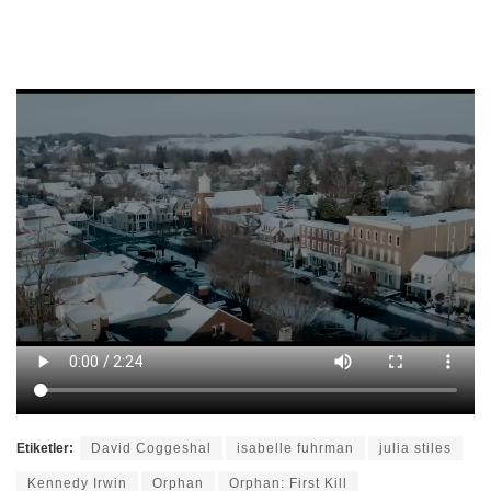
Etiketler:
David Coggeshal
isabelle fuhrman
julia stiles
Kennedy Irwin
Orphan
Orphan: First Kill