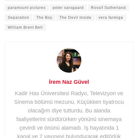
paramount pictures
peter sarsgaard
Rossif Sutherland
Separation
The Boy
The Devil Inside
vera farmiga
William Brent Bell
İrem Naz Güvel
Kadir Has Üniversitesi Radyo, Televizyon ve
Sinema bölümü mezunu. Küçükken tiyatrocu
olacağım diye tutturdu. Bu alanda
faaliyetlerini sürdürürken yönünü sinemaya
çevirdi ve önünü alamadı. İş hayatında 1
kanal ve 2 yayınevi bulundurarak editörlük