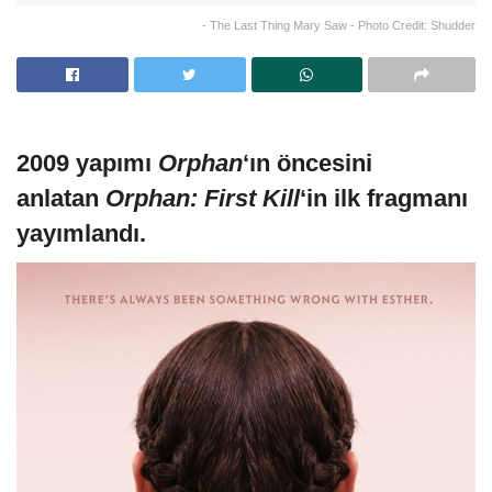
- The Last Thing Mary Saw - Photo Credit: Shudder
2009 yapımı
Orphan
‘ın öncesini
anlatan
Orphan: First Kill
‘in ilk fragmanı
yayımlandı.