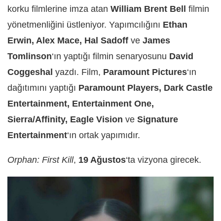
korku filmlerine imza atan
William Brent Bell
filmin
yönetmenliğini üstleniyor. Yapımcılığını
Ethan
Erwin, Alex Mace, Hal Sadoff
ve
James
Tomlinson
‘ın yaptığı filmin senaryosunu
David
Coggeshal
yazdı. Film,
Paramount Pictures
‘ın
dağıtımını yaptığı
Paramount Players, Dark Castle
Entertainment, Entertainment One,
Sierra/Affinity, Eagle Vision
ve
Signature
Entertainment
‘ın ortak yapımıdır.
Orphan: First Kill
,
19 Ağustos
‘ta vizyona girecek.