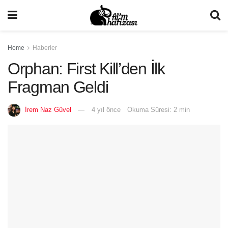
Home
Haberler
Orphan: First Kill’den İlk
Fragman Geldi
İrem Naz Güvel
4 yıl önce
Okuma Süresi: 2 min