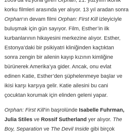
2009’da vizyona giren
Orphan
, 21. yüzyılın ikonik
korku filmleri arasında yer alıyor. 13 yıl aradan sonra
Orphan
‘ın devam filmi
Orphan: First Kill
izleyiciyle
buluşmak için gün sayıyor. Film, Esther’in ilk
kurbanlarının hikayesini merkezine alıyor. Esther,
Estonya’daki bir psikiyatri kliniğinden kaçtıktan
sonra zengin bir ailenin kayıp kızının kimliğine
bürünerek Amerika’ya gider. Ancak, onu evlat
edinen Katie, Esther’den şüphelenmeye başlar ve
ikisi karşı karşıya gelir. Katie ailesini bu cani
çocuktan korumak için elinden geleni yapar.
Orphan: First Kill
‘in başrolünde
Isabelle Fuhrman,
Julia Stiles
ve
Rossif Sutherland
yer alıyor.
The
Boy, Separation
ve
The Devil Inside
gibi birçok