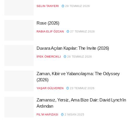
SELIN TANYERI
29 TEMMUZ 2026
Rose (2026)
RABIA ELIF ÖZCAN
27 TEMMUZ 2026
Duvara Açılan Kapılar: The Invite (2026)
İPEK ÖMERCIKLI
26 TEMMUZ 2026
Zaman, Kibir ve Yabancılaşma: The Odyssey
(2026)
YAŞAR GÜLVEREN
23 TEMMUZ 2026
Zamansız, Yersiz, Ama Bize Dair: David Lynch’in
Ardından
FIL'M HAFIZASI
2 NISAN 2025