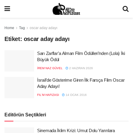
Home
Tag
oscar aday adayı
Etiket:
oscar aday adayı
Sarı Zarflar’a Alman Film Ödülleri’nden (Lola) İki
Büyük Ödül
İREM NAZ GÜVEL
2 HAZIRAN 2026
İsrail’de Gösterime Giren İlk Farsça Film Oscar
Aday Adayı!
FIL'M HAFIZASI
14 OCAK 2016
Editörün Seçtikleri
Sinemada İklim Krizi: Umut Dolu Yarınlara