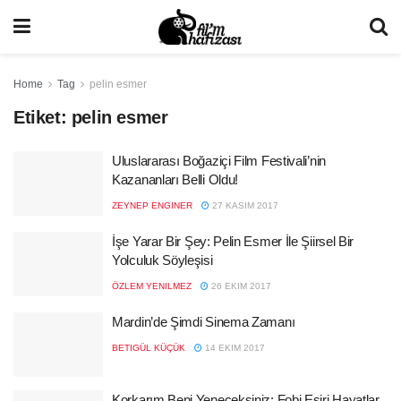
Home
Tag
pelin esmer
Etiket:
pelin esmer
Uluslararası Boğaziçi Film Festivali’nin
Kazananları Belli Oldu!
ZEYNEP ENGINER
27 KASIM 2017
İşe Yarar Bir Şey: Pelin Esmer İle Şiirsel Bir
Yolculuk Söyleşisi
ÖZLEM YENILMEZ
26 EKIM 2017
Mardin’de Şimdi Sinema Zamanı
BETIGÜL KÜÇÜK
14 EKIM 2017
Korkarım Beni Yeneceksiniz: Fobi Esiri Hayatlar