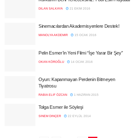
DILAN SALKAYA
21 EKIM 2016
Sinemacılardan Akademisyenlere Destek!
MANOLYA AKDEMIR
15 OCAK 2016
Pelin Esmer’in Yeni Filmi “İşe Yarar Bir Şey”
OKAN KÖROĞLU
14 OCAK 2016
Oyun: Kapanmayan Perdenin Bitmeyen
Tiyatrosu
RABIA ELIF ÖZCAN
1 HAZIRAN 2015
Tolga Esmer ile Söyleşi
SINEM DINÇER
22 EYLÜL 2014