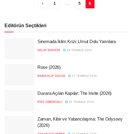
1
…
5
6
Editörün Seçtikleri
Sinemada İklim Krizi: Umut Dolu Yarınlara
SELIN TANYERI
29 TEMMUZ 2026
Rose (2026)
RABIA ELIF ÖZCAN
27 TEMMUZ 2026
Duvara Açılan Kapılar: The Invite (2026)
İPEK ÖMERCIKLI
26 TEMMUZ 2026
Zaman, Kibir ve Yabancılaşma: The Odyssey
(2026)
YAŞAR GÜLVEREN
23 TEMMUZ 2026