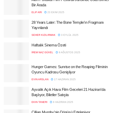
Bir Arada
ELIF ARI
23 EKIM 2025
28 Years Later: The Bone Temple’ın Fragmanı
Yayınlandı
SEHER KIZILIRMAK
3 EYLÜL 2025
Haftalık Sinema Özeti
İREM NAZ GÜVEL
9 AĞUSTOS 2025
Hunger Games: Sunrise on the Reaping Filminin
Oyuncu Kadrosu Genişliyor
EVIN ARSLAN
17 HAZIRAN 2025
Ayvalık Açık Hava Film Geceleri 21 Haziran’da
Başlıyor, Biletler Satışta
EKIN TANERI
6 HAZIRAN 2025
Cillian Murphy’nin Dönüşü Erteleniyor