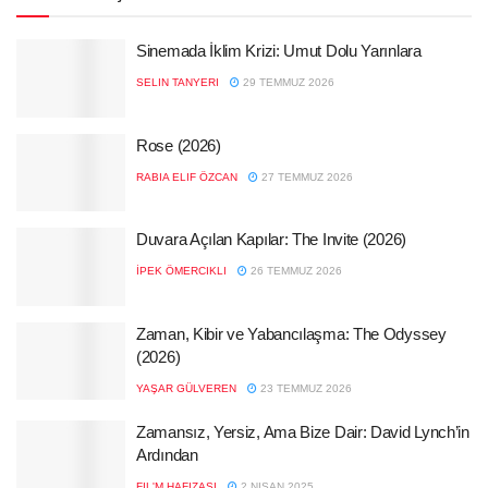
Sinemada İklim Krizi: Umut Dolu Yarınlara
SELIN TANYERI
29 TEMMUZ 2026
Rose (2026)
RABIA ELIF ÖZCAN
27 TEMMUZ 2026
Duvara Açılan Kapılar: The Invite (2026)
İPEK ÖMERCIKLI
26 TEMMUZ 2026
Zaman, Kibir ve Yabancılaşma: The Odyssey
(2026)
YAŞAR GÜLVEREN
23 TEMMUZ 2026
Zamansız, Yersiz, Ama Bize Dair: David Lynch’in
Ardından
FIL'M HAFIZASI
2 NISAN 2025