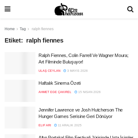
Home
Tag
ralph fiennes
Etiket:
ralph fiennes
Ralph Fiennes, Colin Farrell Ve Wagner Moura;
Art Filminde Buluşuyor!
ULAŞ CEYLAN
3 MAYIS 2026
Haftalık Sinema Özeti
AHMET EGE ÇAKIREL
15 NISAN 2026
Jennifer Lawrence ve Josh Hutcherson The
Hunger Games Serisine Geri Dönüyor
ELIF ARI
11 ARALIK 2025
Altın Portakal Film Festivali Jürisinde Usta İsimler