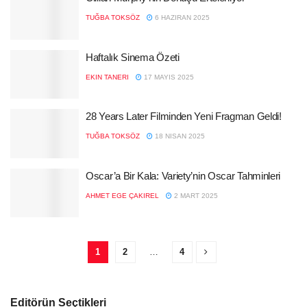
TUĞBA TOKSÖZ
6 HAZIRAN 2025
Haftalık Sinema Özeti
EKIN TANERI
17 MAYIS 2025
28 Years Later Filminden Yeni Fragman Geldi!
TUĞBA TOKSÖZ
18 NISAN 2025
Oscar’a Bir Kala: Variety’nin Oscar Tahminleri
AHMET EGE ÇAKIREL
2 MART 2025
1
2
…
4
Editörün Seçtikleri