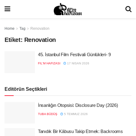
Home
Tag
Renovation
Etiket:
Renovation
45. İstanbul Film Festivali Günlükleri- 9
FIL'M HAFIZASI
17 NISAN 2026
Editörün Seçtikleri
İnsanlığın Otopsisi: Disclosure Day (2026)
TUBA BÜDÜŞ
5 TEMMUZ 2026
Tanıdık Bir Kâbusu Takip Etmek: Backrooms