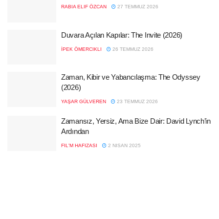
RABIA ELIF ÖZCAN
27 TEMMUZ 2026
Duvara Açılan Kapılar: The Invite (2026)
İPEK ÖMERCIKLI
26 TEMMUZ 2026
Zaman, Kibir ve Yabancılaşma: The Odyssey
(2026)
YAŞAR GÜLVEREN
23 TEMMUZ 2026
Zamansız, Yersiz, Ama Bize Dair: David Lynch’in
Ardından
FIL'M HAFIZASI
2 NISAN 2025