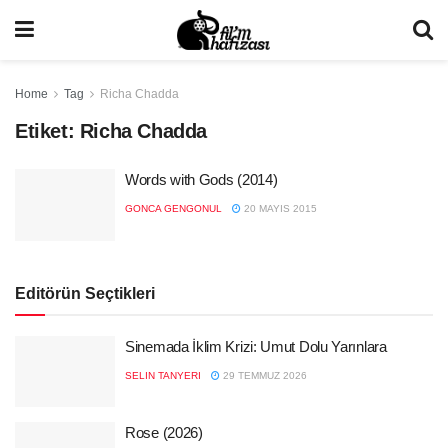
Home
Tag
Richa Chadda
Etiket:
Richa Chadda
Words with Gods (2014)
GONCA GENGONUL
20 MAYIS 2015
Editörün Seçtikleri
Sinemada İklim Krizi: Umut Dolu Yarınlara
SELIN TANYERI
29 TEMMUZ 2026
Rose (2026)