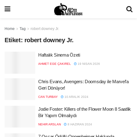
Home
Tag
robert downey Jr.
Etiket:
robert downey Jr.
Haftalık Sinema Özeti
AHMET EGE ÇAKIREL
19 NISAN 2026
Chris Evans, Avengers: Doomsday ile Marvel’a
Geri Dönüyor!
CAN TURBAY
10 ARALIK 2024
Jodie Foster: Killers of the Flower Moon 8 Saatlik
Bir Yapım Olmalıydı
NEHIR ARSLAN
8 HAZIRAN 2024
7 Oscar Ödüllü Oppenheimer Hakkında