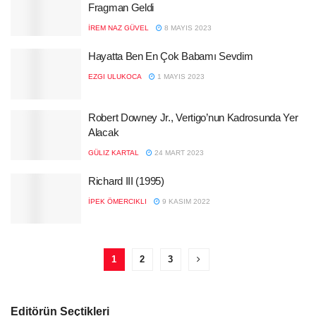
Fragman Geldi
İREM NAZ GÜVEL
8 MAYIS 2023
Hayatta Ben En Çok Babamı Sevdim
EZGI ULUKOCA
1 MAYIS 2023
Robert Downey Jr., Vertigo’nun Kadrosunda Yer
Alacak
GÜLIZ KARTAL
24 MART 2023
Richard III (1995)
İPEK ÖMERCIKLI
9 KASIM 2022
1
2
3
Editörün Seçtikleri