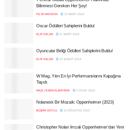
Bilinmesi Gereken Her Şey!
FIL'M HAFIZASI
13 MART 2024
Oscar Ödülleri Sahiplerini Buldu!
ELIF ASLAN
11 MART 2024
Oyuncular Birliği Ödülleri Sahiplerini Buldu!
ELIF ASLAN
25 ŞUBAT 2024
W Mag, Yılın En İyi Performanslarını Kapağına
Taşıdı
NAZLI ESEN ALBAYRAK
5 OCAK 2024
Nolanesk Bir Mozaik: Oppenheimer (2023)
BÜŞRA SOYLU
10 AĞUSTOS 2023
Christopher Nolan İmzalı Oppenheimer’dan Yeni