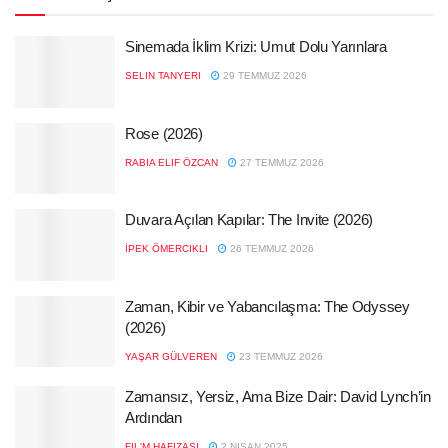
Sinemada İklim Krizi: Umut Dolu Yarınlara
SELIN TANYERI
29 TEMMUZ 2026
Rose (2026)
RABIA ELIF ÖZCAN
27 TEMMUZ 2026
Duvara Açılan Kapılar: The Invite (2026)
İPEK ÖMERCIKLI
26 TEMMUZ 2026
Zaman, Kibir ve Yabancılaşma: The Odyssey
(2026)
YAŞAR GÜLVEREN
23 TEMMUZ 2026
Zamansız, Yersiz, Ama Bize Dair: David Lynch’in
Ardından
FIL'M HAFIZASI
2 NISAN 2025