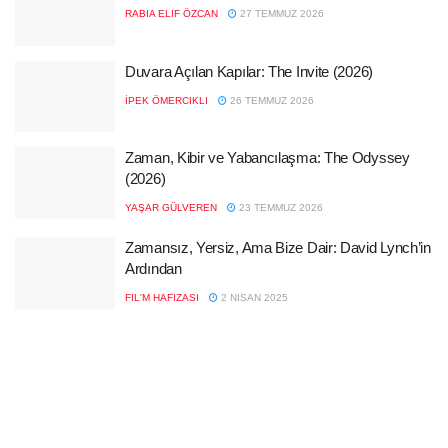
RABIA ELIF ÖZCAN
27 TEMMUZ 2026
Duvara Açılan Kapılar: The Invite (2026)
İPEK ÖMERCIKLI
26 TEMMUZ 2026
Zaman, Kibir ve Yabancılaşma: The Odyssey
(2026)
YAŞAR GÜLVEREN
23 TEMMUZ 2026
Zamansız, Yersiz, Ama Bize Dair: David Lynch’in
Ardından
FIL'M HAFIZASI
2 NISAN 2025