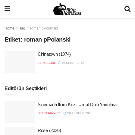
Home
Tag
roman pPolanski
Etiket:
roman pPolanski
Chinatown (1974)
ELI KEBUDI
19 ŞUBAT 2012
Editörün Seçtikleri
Sinemada İklim Krizi: Umut Dolu Yarınlara
SELIN TANYERI
29 TEMMUZ 2026
Rose (2026)