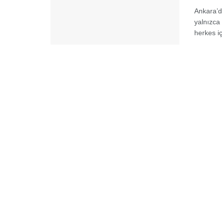
Ankara’d
yalnızca 
herkes i