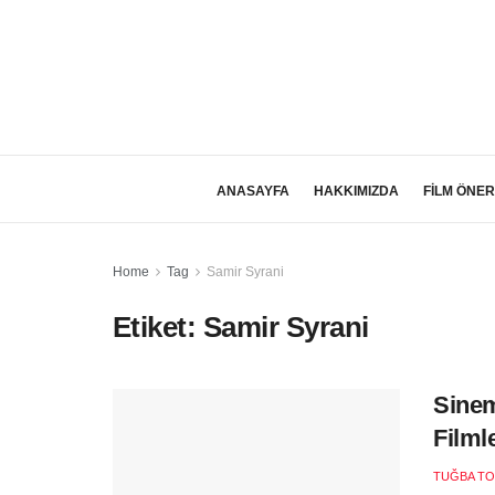
ANASAYFA
HAKKIMIZDA
FİLM ÖNER
Home
Tag
Samir Syrani
Etiket:
Samir Syrani
Sinem
Filml
TUĞBA T