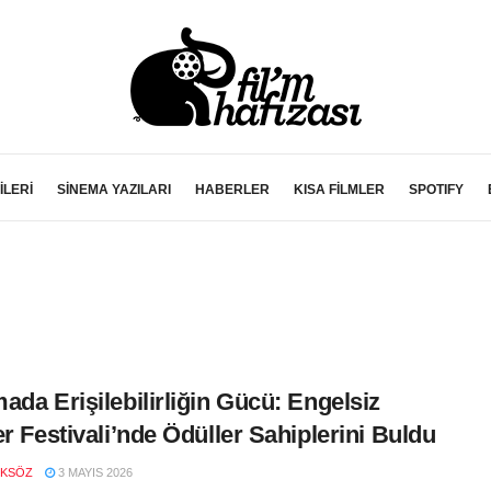
İLERİ
SİNEMA YAZILARI
HABERLER
KISA FİLMLER
SPOTIFY
ada Erişilebilirliğin Gücü: Engelsiz
er Festivali’nde Ödüller Sahiplerini Buldu
OKSÖZ
3 MAYIS 2026