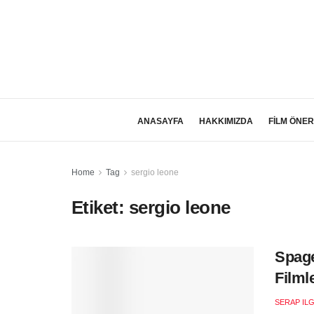
ANASAYFA
HAKKIMIZDA
FİLM ÖNER
Home
Tag
sergio leone
Etiket:
sergio leone
Spage
Filmle
SERAP ILG