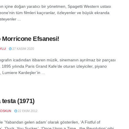
n içine doğan yaratıcı bir yönetmen, Spagetti Western ustası
eone’nin tüm filmleri kaçıranlar, özleyenler ve büyük ekranda
teyenler ...
 Morricone Efsanesi!
YLU
27 KASIM 2020
grafın icadından itibaren müzik, sinemanın ayrılmaz bir parçası
 1895 yılında Paris Grand Kafe’de oturan izleyiciler, piyano
, Lumiere Kardeşler’in ...
 testa (1971)
COSKUN
22 EKIM 2012
e ‘Yabandan gelen adam’ olarak gösterilen, ‘A Fistful of
’, ‘Duck, You Sucker’, ‘Once Upon a Time.. the Revolution’ gibi