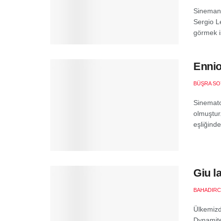
Sinemanı
Sergio L
görmek is
Ennio
BÜŞRA SO
Sinemato
olmuştur.
eşliğinde
Giu la
BAHADIR
Ülkemizd
Dynamite