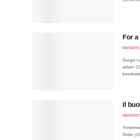
...
For a
BAHADIR
Sergio L
adam’ Cl
kasabala
Il buo
BAHADIR
Yönetmenl
Dolar (19