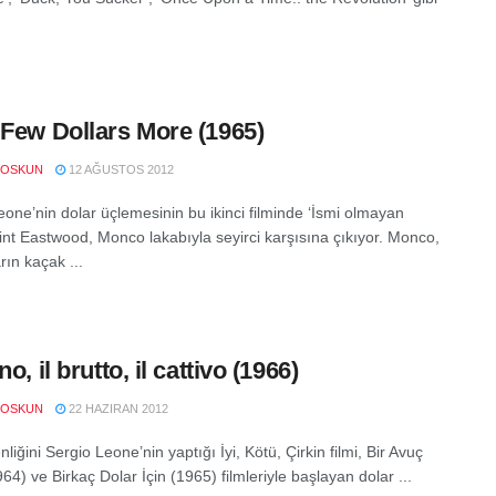
 Few Dollars More (1965)
COSKUN
12 AĞUSTOS 2012
eone’nin dolar üçlemesinin bu ikinci filminde ‘İsmi olmayan
int Eastwood, Monco lakabıyla seyirci karşısına çıkıyor. Monco,
rın kaçak ...
no, il brutto, il cattivo (1966)
COSKUN
22 HAZIRAN 2012
iğini Sergio Leone’nin yaptığı İyi, Kötü, Çirkin filmi, Bir Avuç
64) ve Birkaç Dolar İçin (1965) filmleriyle başlayan dolar ...