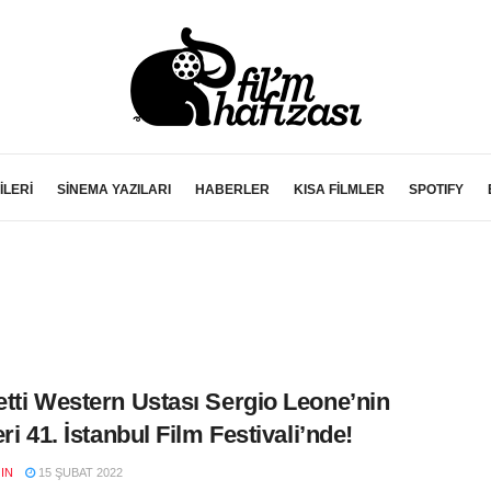
İLERİ
SİNEMA YAZILARI
HABERLER
KISA FİLMLER
SPOTIFY
tti Western Ustası Sergio Leone’nin
ri 41. İstanbul Film Festivali’nde!
IN
15 ŞUBAT 2022