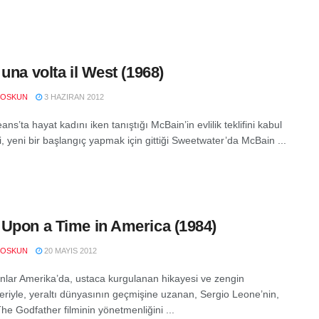
 una volta il West (1968)
COSKUN
3 HAZIRAN 2012
ns’ta hayat kadını iken tanıştığı McBain’in evlilik teklifini kabul
’i, yeni bir başlangıç yapmak için gittiği Sweetwater’da McBain ...
Upon a Time in America (1984)
COSKUN
20 MAYIS 2012
nlar Amerika’da, ustaca kurgulanan hikayesi ve zengin
leriyle, yeraltı dünyasının geçmişine uzanan, Sergio Leone’nin,
he Godfather filminin yönetmenliğini ...