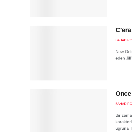
C’era
BAHADIR
New Orlea
eden Jill
Once 
BAHADIR
Bir zama
karakter
uğruna T