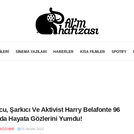
İLERİ
SİNEMA YAZILARI
HABERLER
KISA FİLMLER
SPOTIFY
u, Şarkıcı Ve Aktivist Harry Belafonte 96
da Hayata Gözlerini Yumdu!
SÖZÜBIR
25 NISAN 2023