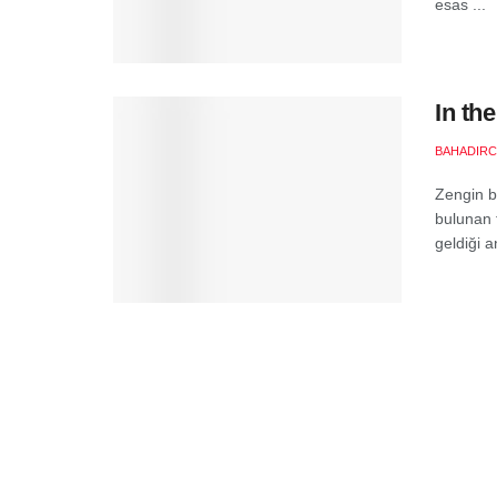
esas ...
In th
BAHADIR
Zengin b
bulunan t
geldiği a