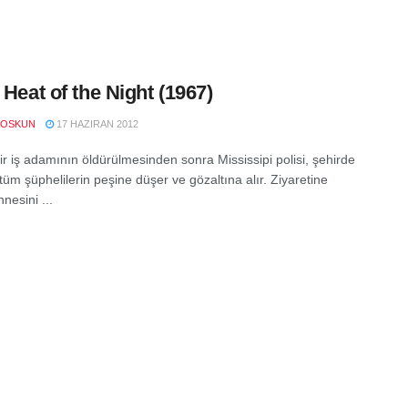
e Heat of the Night (1967)
COSKUN
17 HAZIRAN 2012
ir iş adamının öldürülmesinden sonra Mississipi polisi, şehirde
üm şüphelilerin peşine düşer ve gözaltına alır. Ziyaretine
nnesini ...