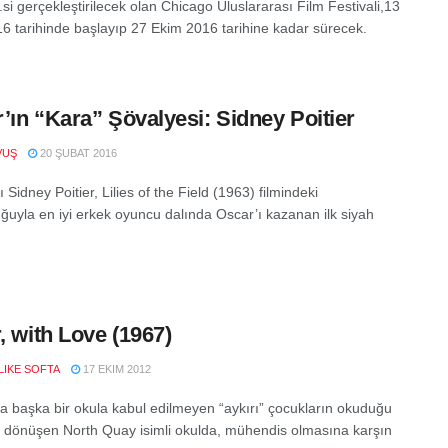
.si gerçekleştirilecek olan Chicago Uluslararası Film Festivali,13
6 tarihinde başlayıp 27 Ekim 2016 tarihine kadar sürecek.
’ın “Kara” Şövalyesi: Sidney Poitier
VUŞ
20 ŞUBAT 2016
Sidney Poitier, Lilies of the Field (1963) filmindeki
ğuyla en iyi erkek oyuncu dalında Oscar’ı kazanan ilk siyah
r, with Love (1967)
LIKE SOFTA
17 EKIM 2012
a başka bir okula kabul edilmeyen “aykırı” çocukların okuduğu
ye dönüşen North Quay isimli okulda, mühendis olmasına karşın