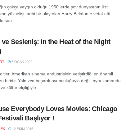
ığın çokça yaygın olduğu 1950'lerde şov dünyasının üst
e yükselişi tarihi bir olay olan Harry Belafonte vefat etti.
e son ...
k ve Sesleniş: In the Heat of the Night
)
RT
6 OCAK 2022
itier, Amerikan sinema endüstrisinin yetiştirdiği en önemli
en biridir. Yalnızca başarılı oyunculuğuyla değil, aynı zamanda
ve kültür elçiliğiyle ...
se Everybody Loves Movies: Chicago
estivali Başlıyor !
REK
12 EKIM 2016