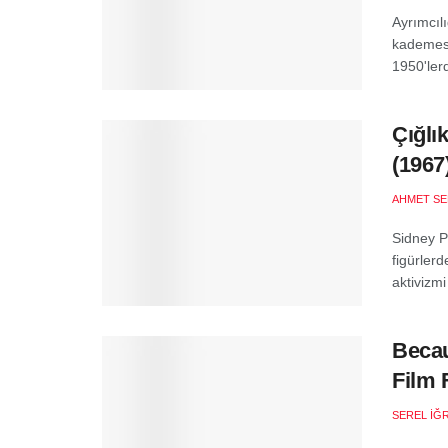
Ayrımcıl
kademesin
1950'lerd
Çığlı
(1967
AHMET SE
Sidney Po
figürlerd
aktivizmi 
Becau
Film F
SEREL İĞ