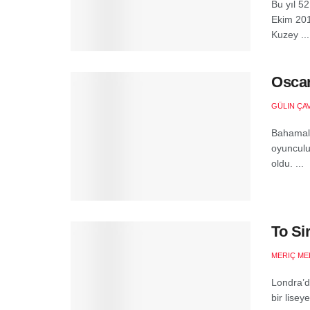
Bu yıl 52
Ekim 201
Kuzey ...
Oscar
GÜLIN ÇA
Bahamalı 
oyunculu
oldu. ...
To Si
MERIÇ ME
Londra’d
bir lise