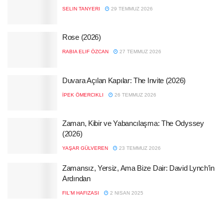
SELIN TANYERI
29 TEMMUZ 2026
Rose (2026)
RABIA ELIF ÖZCAN
27 TEMMUZ 2026
Duvara Açılan Kapılar: The Invite (2026)
İPEK ÖMERCIKLI
26 TEMMUZ 2026
Zaman, Kibir ve Yabancılaşma: The Odyssey
(2026)
YAŞAR GÜLVEREN
23 TEMMUZ 2026
Zamansız, Yersiz, Ama Bize Dair: David Lynch’in
Ardından
FIL'M HAFIZASI
2 NISAN 2025