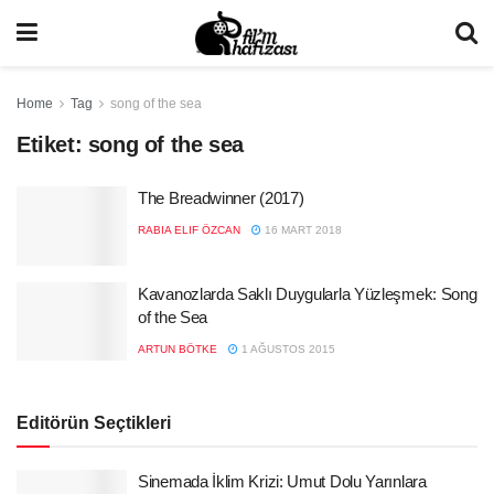
Home
Tag
song of the sea
Etiket:
song of the sea
The Breadwinner (2017)
RABIA ELIF ÖZCAN
16 MART 2018
Kavanozlarda Saklı Duygularla Yüzleşmek: Song
of the Sea
ARTUN BÖTKE
1 AĞUSTOS 2015
Editörün Seçtikleri
Sinemada İklim Krizi: Umut Dolu Yarınlara