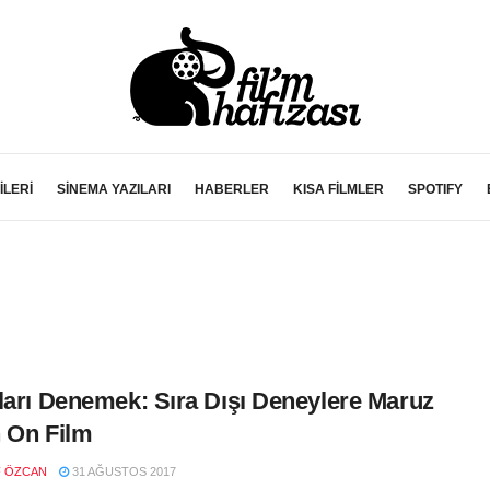
İLERİ
SİNEMA YAZILARI
HABERLER
KISA FİLMLER
SPOTIFY
ları Denemek: Sıra Dışı Deneylere Maruz
 On Film
F ÖZCAN
31 AĞUSTOS 2017