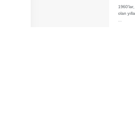
1960’lar,
olan yıll
...