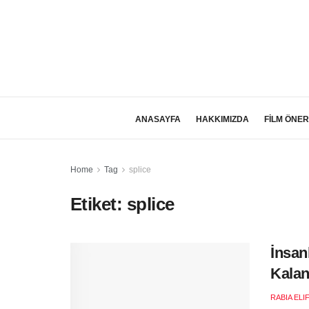
ANASAYFA
HAKKIMIZDA
FİLM ÖNER
Home
Tag
splice
Etiket:
splice
İnsan
Kalan
RABIA ELI