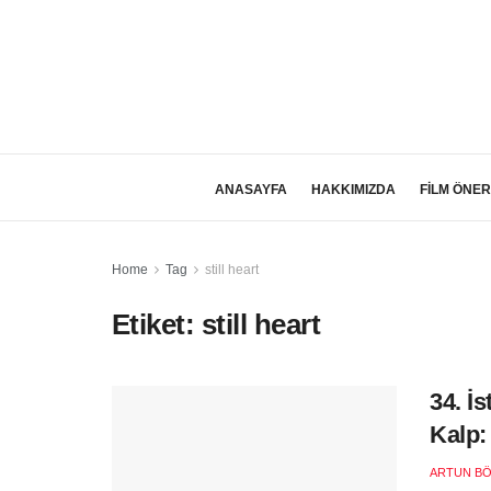
ANASAYFA
HAKKIMIZDA
FİLM ÖNER
Home
Tag
still heart
Etiket:
still heart
34. İs
Kalp:
ARTUN B