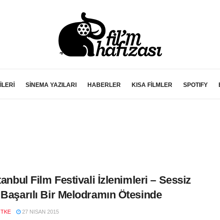
İLERİ
SİNEMA YAZILARI
HABERLER
KISA FİLMLER
SPOTIFY
tanbul Film Festivali İzlenimleri – Sessiz
 Başarılı Bir Melodramın Ötesinde
ÖTKE
27 NISAN 2015