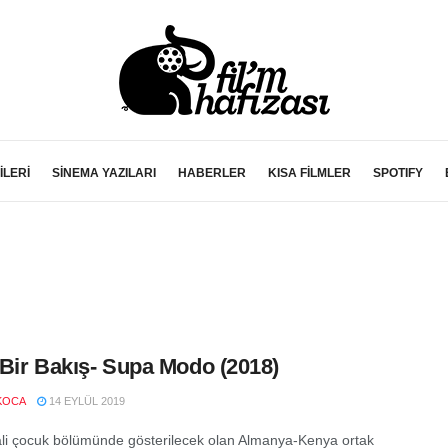
İLERİ
SİNEMA YAZILARI
HABERLER
KISA FİLMLER
SPOTIFY
n Bir Bakış- Supa Modo (2018)
KOCA
14 EYLÜL 2019
vali çocuk bölümünde gösterilecek olan Almanya-Kenya ortak