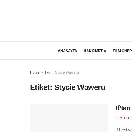
ANASAYFA
HAKKIMIZDA
FİLM ÖNER
Home
Tag
Stycie Waweru
Etiket:
Stycie Waweru
!f’te
EZGI ULU
!f Festi