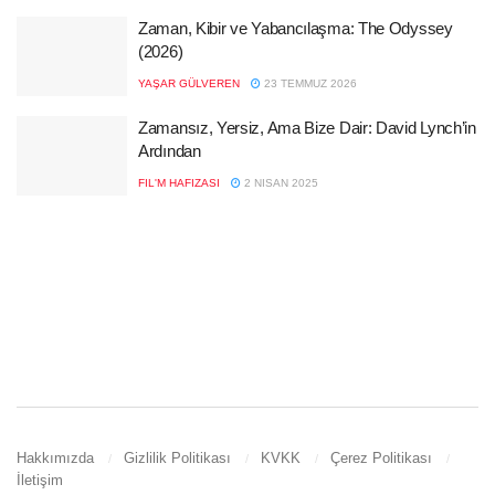
Zaman, Kibir ve Yabancılaşma: The Odyssey
(2026)
YAŞAR GÜLVEREN
23 TEMMUZ 2026
Zamansız, Yersiz, Ama Bize Dair: David Lynch’in
Ardından
FIL'M HAFIZASI
2 NISAN 2025
Hakkımızda
Gizlilik Politikası
KVKK
Çerez Politikası
İletişim