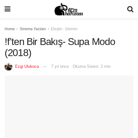
Home
Sinema Yazıları
Eleştiri - İzlenim
!f’ten Bir Bakış- Supa Modo
(2018)
Ezgi Ulukoca
7 yıl önce
Okuma Süresi: 2 min