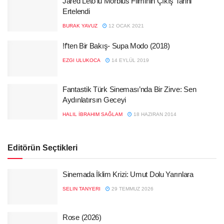
Jared Leto’lu Morbius Filminin Çıkış Tarihi
Ertelendi
BURAK YAVUZ
12 OCAK 2021
!f’ten Bir Bakış- Supa Modo (2018)
EZGI ULUKOCA
14 EYLÜL 2019
Fantastik Türk Sineması’nda Bir Zirve: Sen
Aydınlatırsın Geceyi
HALIL İBRAHIM SAĞLAM
18 HAZIRAN 2014
Editörün Seçtikleri
Sinemada İklim Krizi: Umut Dolu Yarınlara
SELIN TANYERI
29 TEMMUZ 2026
Rose (2026)