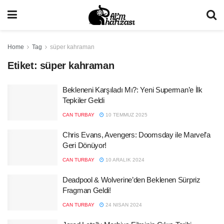
Home
Tag
süper kahraman
Etiket:
süper kahraman
Bekleneni Karşıladı Mı?: Yeni Superman’e İlk
Tepkiler Geldi
CAN TURBAY
10 TEMMUZ 2025
Chris Evans, Avengers: Doomsday ile Marvel’a
Geri Dönüyor!
CAN TURBAY
10 ARALIK 2024
Deadpool & Wolverine’den Beklenen Sürpriz
Fragman Geldi!
CAN TURBAY
24 NISAN 2024