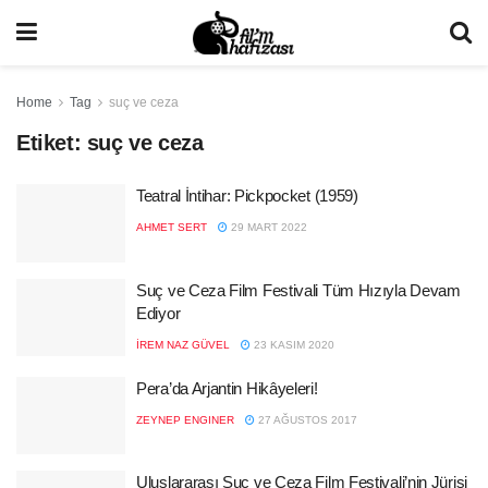
Home
Tag
suç ve ceza
Etiket:
suç ve ceza
Teatral İntihar: Pickpocket (1959)
AHMET SERT
29 MART 2022
Suç ve Ceza Film Festivali Tüm Hızıyla Devam
Ediyor
İREM NAZ GÜVEL
23 KASIM 2020
Pera’da Arjantin Hikâyeleri!
ZEYNEP ENGINER
27 AĞUSTOS 2017
Uluslararası Suç ve Ceza Film Festivali’nin Jürisi