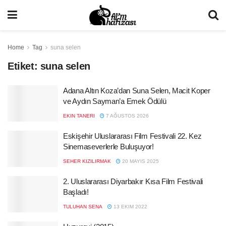
Home
Tag
suna selen
Etiket:
suna selen
Adana Altın Koza’dan Suna Selen, Macit Koper
ve Aydın Sayman’a Emek Ödülü
EKIN TANERI
7 AĞUSTOS 2026
Eskişehir Uluslararası Film Festivali 22. Kez
Sinemaseverlerle Buluşuyor!
SEHER KIZILIRMAK
20 MAYIS 2025
2. Uluslararası Diyarbakır Kısa Film Festivali
Başladı!
TULUHAN SENA
13 EKIM 2022