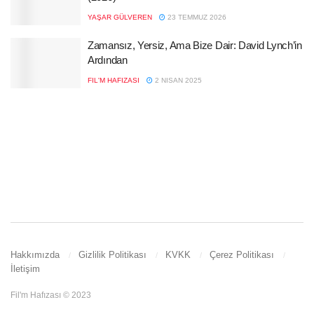
YAŞAR GÜLVEREN
23 TEMMUZ 2026
Zamansız, Yersiz, Ama Bize Dair: David Lynch’in
Ardından
FIL'M HAFIZASI
2 NISAN 2025
Hakkımızda
Gizlilik Politikası
KVKK
Çerez Politikası
İletişim
Fil'm Hafızası © 2023