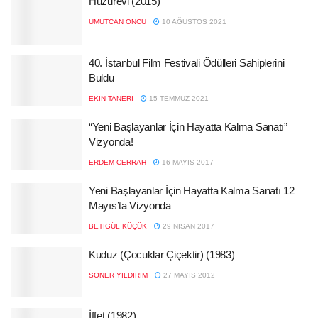
Huzurevi (2015)
UMUTCAN ÖNCÜ
10 AĞUSTOS 2021
40. İstanbul Film Festivali Ödülleri Sahiplerini
Buldu
EKIN TANERI
15 TEMMUZ 2021
“Yeni Başlayanlar İçin Hayatta Kalma Sanatı”
Vizyonda!
ERDEM CERRAH
16 MAYIS 2017
Yeni Başlayanlar İçin Hayatta Kalma Sanatı 12
Mayıs’ta Vizyonda
BETIGÜL KÜÇÜK
29 NISAN 2017
Kuduz (Çocuklar Çiçektir) (1983)
SONER YILDIRIM
27 MAYIS 2012
İffet (1982)