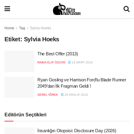
Home
Tag
Sylvia Hoeks
Etiket:
Sylvia Hoeks
The Best Offer (2013)
RABIA ELIF ÖZCAN
13 MART 2019
Ryan Gosling ve Harrison Ford’lu Blade Runner
2049’dan İlk Fragman Geldi !
SEREL İĞREK
20 ARALIK 2016
Editörün Seçtikleri
İnsanlığın Otopsisi: Disclosure Day (2026)