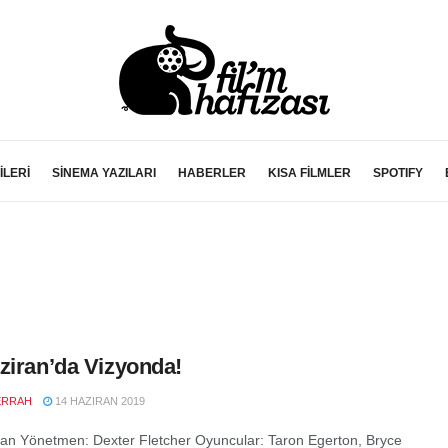
İLERİ
SİNEMA YAZILARI
HABERLER
KISA FİLMLER
SPOTIFY
ziran’da Vizyonda!
ERRAH
14 HAZIRAN 2019
n Yönetmen: Dexter Fletcher Oyuncular: Taron Egerton, Bryce