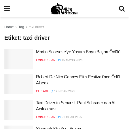
Home
Tag
taxi driver
Etiket:
taxi driver
Martin Scorsese’ye Yaşam Boyu Başarı Ödülü
EVIN ARSLAN
15 MAYIS 2025
Robert De Niro Cannes Film Festivali’nde Ödül
Alacak
ELIF ARI
12 NISAN 2025
Taxi Driver’ın Senaristi Paul Schrader’dan AI
Açıklaması
EVIN ARSLAN
21 OCAK 2025
Sinematek’te Yeni Sezon