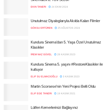
EKIN TANERI
24 EKIM 2024
Unutulmaz Diyaloglarıyla Akılda Kalan Filmler
GÖKSU ERTÜREN
25 AĞUSTOS 2024
Kundura Sinema’dan 5. Yaşa Özel Unutulmaz
Klasikler
İREM NAZ GÜVEL
28 KASIM 2023
Kundura Sinema 5. yaşını #RestoreKlasikler ile
kutluyor
ELIF SU ELMACIOĞLU
3 KASIM 2023
Martin Scorsese’nin Yeni Projesi Belli Oldu
ELIF EGE TANERI
19 KASIM 2021
Lütfen Kemerlerinizi Bağlayınız