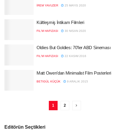
İREM YAVUZER
25 MAYIS 2020
Kültleşmiş İntikam Filmleri
FIL'M HAFIZASI
30 NISAN 2020
Oldies But Goldies: 70’ler ABD Sineması
FIL'M HAFIZASI
22 KASIM 2016
Matt Owen’dan Minimalist Film Posterleri
BETIGÜL KÜÇÜK
9 ARALIK 2015
1
2
Editörün Seçtikleri