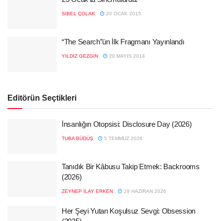
SIBEL ÇOLAK
20 OCAK 2015
“The Search”ün İlk Fragmanı Yayınlandı
YILDIZ GEZGIN
20 MAYIS 2014
Editörün Seçtikleri
İnsanlığın Otopsisi: Disclosure Day (2026)
TUBA BÜDÜŞ
5 TEMMUZ 2026
Tanıdık Bir Kâbusu Takip Etmek: Backrooms
(2026)
ZEYNEP İLAY ERKEN
29 HAZIRAN 2026
Her Şeyi Yutan Koşulsuz Sevgi: Obsession