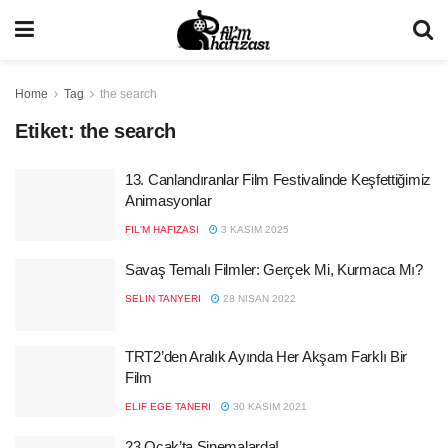
Home
Tag
the search
Etiket:
the search
13. Canlandıranlar Film Festivalinde Keşfettiğimiz
Animasyonlar
FIL'M HAFIZASI
3 KASIM 2025
Savaş Temalı Filmler: Gerçek Mi, Kurmaca Mı?
SELIN TANYERI
28 NISAN 2022
TRT2’den Aralık Ayında Her Akşam Farklı Bir
Film
ELIF EGE TANERI
30 KASIM 2021
23 Ocak’ta Sinemalarda!