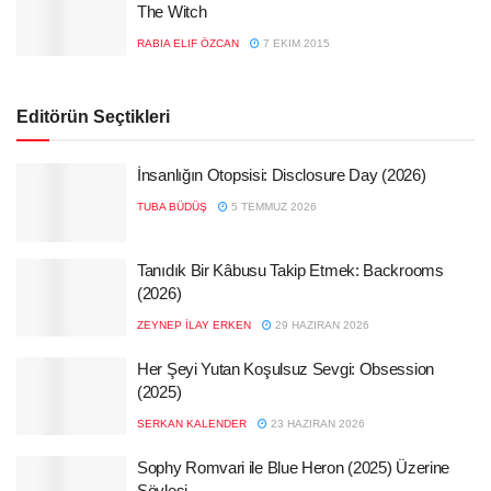
The Witch
RABIA ELIF ÖZCAN
7 EKIM 2015
Editörün Seçtikleri
İnsanlığın Otopsisi: Disclosure Day (2026)
TUBA BÜDÜŞ
5 TEMMUZ 2026
Tanıdık Bir Kâbusu Takip Etmek: Backrooms
(2026)
ZEYNEP İLAY ERKEN
29 HAZIRAN 2026
Her Şeyi Yutan Koşulsuz Sevgi: Obsession
(2025)
SERKAN KALENDER
23 HAZIRAN 2026
Sophy Romvari ile Blue Heron (2025) Üzerine
Söyleşi