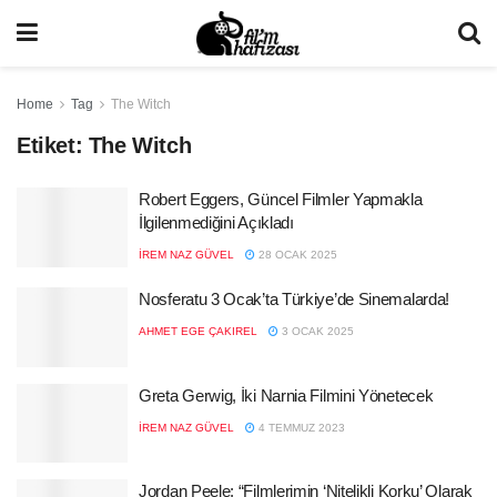
Home
Tag
The Witch
Etiket:
The Witch
Robert Eggers, Güncel Filmler Yapmakla
İlgilenmediğini Açıkladı
İREM NAZ GÜVEL
28 OCAK 2025
Nosferatu 3 Ocak’ta Türkiye’de Sinemalarda!
AHMET EGE ÇAKIREL
3 OCAK 2025
Greta Gerwig, İki Narnia Filmini Yönetecek
İREM NAZ GÜVEL
4 TEMMUZ 2023
Jordan Peele: “Filmlerimin ‘Nitelikli Korku’ Olarak