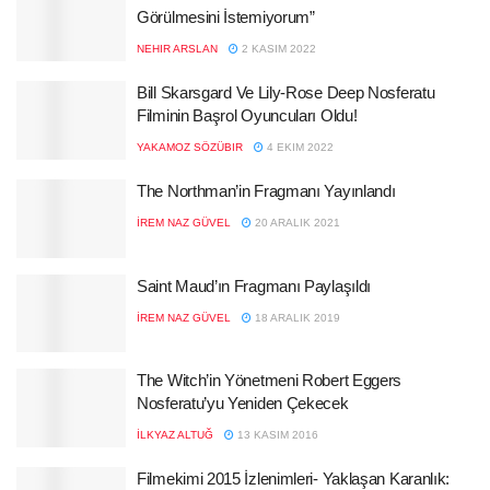
Görülmesini İstemiyorum”
NEHIR ARSLAN
2 KASIM 2022
Bill Skarsgard Ve Lily-Rose Deep Nosferatu
Filminin Başrol Oyuncuları Oldu!
YAKAMOZ SÖZÜBIR
4 EKIM 2022
The Northman’in Fragmanı Yayınlandı
İREM NAZ GÜVEL
20 ARALIK 2021
Saint Maud’ın Fragmanı Paylaşıldı
İREM NAZ GÜVEL
18 ARALIK 2019
The Witch’in Yönetmeni Robert Eggers
Nosferatu’yu Yeniden Çekecek
İLKYAZ ALTUĞ
13 KASIM 2016
Filmekimi 2015 İzlenimleri- Yaklaşan Karanlık: