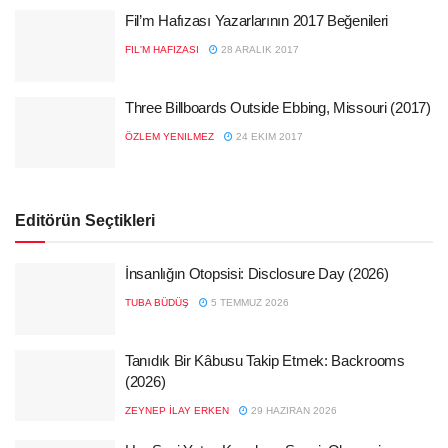
Fil’m Hafızası Yazarlarının 2017 Beğenileri
FIL'M HAFIZASI
28 ARALIK 2017
Three Billboards Outside Ebbing, Missouri (2017)
ÖZLEM YENILMEZ
24 EKIM 2017
Editörün Seçtikleri
İnsanlığın Otopsisi: Disclosure Day (2026)
TUBA BÜDÜŞ
5 TEMMUZ 2026
Tanıdık Bir Kâbusu Takip Etmek: Backrooms
(2026)
ZEYNEP İLAY ERKEN
29 HAZIRAN 2026