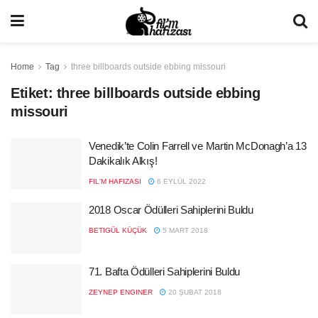
Home
Tag
three billboards outside ebbing missouri
Etiket:
three billboards outside ebbing
missouri
Venedik’te Colin Farrell ve Martin McDonagh’a 13
Dakikalık Alkış!
FIL'M HAFIZASI
6 EYLÜL 2022
2018 Oscar Ödülleri Sahiplerini Buldu
BETIGÜL KÜÇÜK
5 MART 2018
71. Bafta Ödülleri Sahiplerini Buldu
ZEYNEP ENGINER
20 ŞUBAT 2018