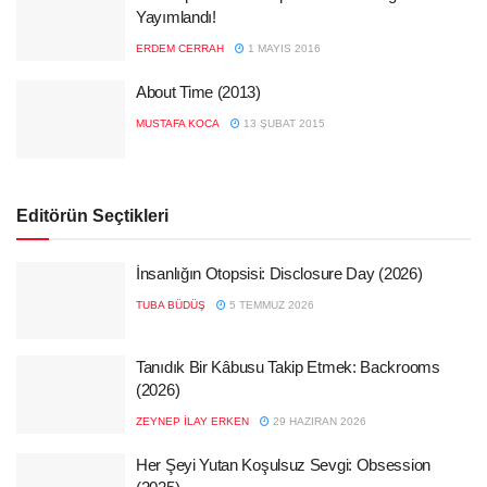
Yayımlandı!
ERDEM CERRAH
1 MAYIS 2016
About Time (2013)
MUSTAFA KOCA
13 ŞUBAT 2015
Editörün Seçtikleri
İnsanlığın Otopsisi: Disclosure Day (2026)
TUBA BÜDÜŞ
5 TEMMUZ 2026
Tanıdık Bir Kâbusu Takip Etmek: Backrooms
(2026)
ZEYNEP İLAY ERKEN
29 HAZIRAN 2026
Her Şeyi Yutan Koşulsuz Sevgi: Obsession