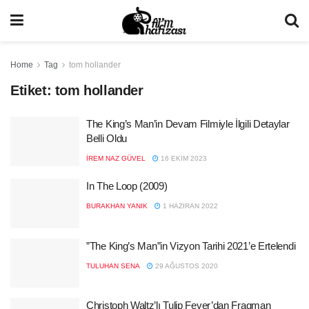
Home
Tag
tom hollander
Etiket:
tom hollander
The King’s Man’in Devam Filmiyle İlgili Detaylar
Belli Oldu
İREM NAZ GÜVEL
16 EKIM 2023
In The Loop (2009)
BURAKHAN YANIK
1 HAZIRAN 2022
”The King’s Man”in Vizyon Tarihi 2021’e Ertelendi
TULUHAN SENA
29 AĞUSTOS 2020
Christoph Waltz’lı Tulip Fever’dan Fragman