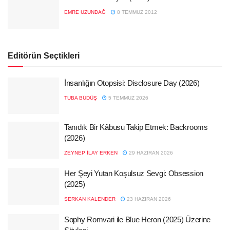
EMRE UZUNDAĞ
8 TEMMUZ 2012
Editörün Seçtikleri
İnsanlığın Otopsisi: Disclosure Day (2026)
TUBA BÜDÜŞ
5 TEMMUZ 2026
Tanıdık Bir Kâbusu Takip Etmek: Backrooms
(2026)
ZEYNEP İLAY ERKEN
29 HAZIRAN 2026
Her Şeyi Yutan Koşulsuz Sevgi: Obsession
(2025)
SERKAN KALENDER
23 HAZIRAN 2026
Sophy Romvari ile Blue Heron (2025) Üzerine