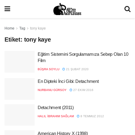
Home
Tag
tony kaye
Etiket:
tony kaye
Eğitim Sistemini Sorgulamamıza Sebep Olan 10
Film
BÜŞRA SOYLU
21 ŞUBAT 2020
En Dipteki İnci Gibi: Detachment
NURBANU GÜRSOY
27 EKIM 2016
Detachment (2011)
HALIL İBRAHIM SAĞLAM
8 TEMMUZ 2012
American History X (1998)