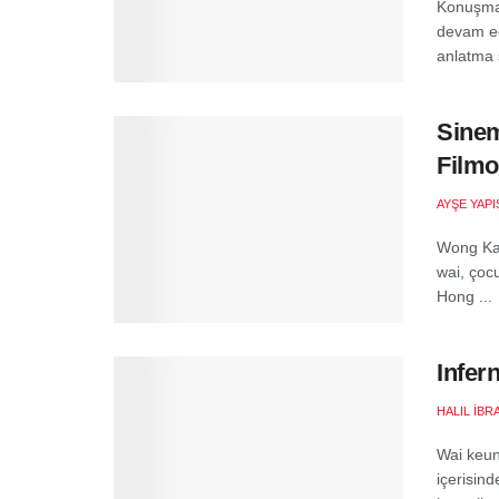
Konuşma 
devam ed
anlatma 
Sinem
Filmo
AYŞE YAPI
Wong Kar
wai, çoc
Hong ...
Infern
HALIL İB
Wai keun
içerisind