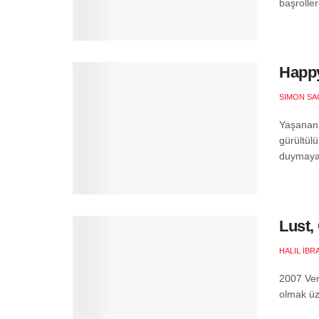
başroller
Happy
SIMON S
Yaşanan 
gürültül
duymayab
Lust,
HALIL İB
2007 Ven
olmak üze