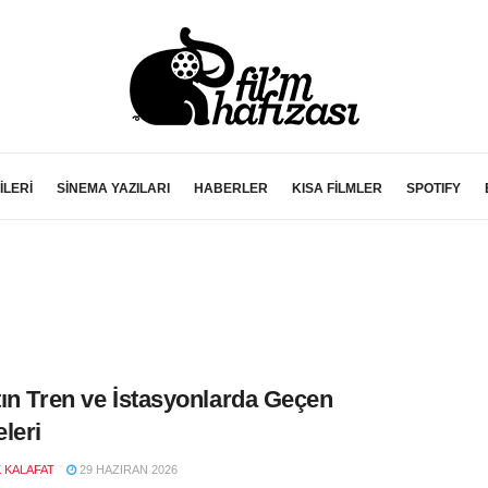
İLERİ
SİNEMA YAZILARI
HABERLER
KISA FİLMLER
SPOTIFY
ın Tren ve İstasyonlarda Geçen
leri
K KALAFAT
29 HAZIRAN 2026