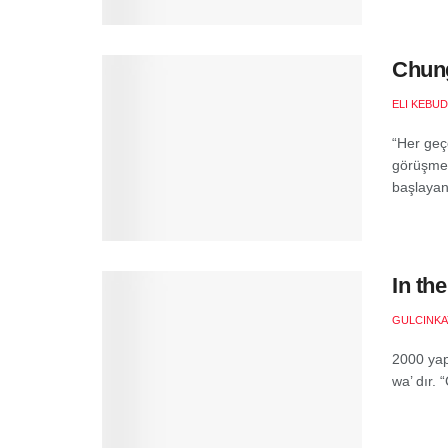
Chung
ELI KEBUD
“Her geçe
görüşmey
başlayan
In th
GULCINKA
2000 yap
wa’ dır.