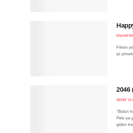
Happy
ENGINFIR
Filmin y
iyi yönet
2046 
SEDEF O
“Bütün h
Peki ya 
giden tr