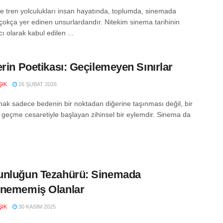
ve tren yolculukları insan hayatında, toplumda, sinemada
çokça yer edinen unsurlardandır. Nitekim sinema tarihinin
ı olarak kabul edilen ...
erin Poetikası: Geçilemeyen Sınırlar
ŞIK
26 ŞUBAT 2026
ak sadece bedenin bir noktadan diğerine taşınması değil, bir
" geçme cesaretiyle başlayan zihinsel bir eylemdir. Sinema da
unluğun Tezahürü: Sinemada
enememiş Olanlar
ŞIK
30 KASIM 2025