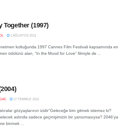
 Together (1997)
OL
1 AĞUSTOS 2011
önetmen koltuğunda 1997 Cannes Film Festivali kapsamında en
men ödülünü alan, “In the Mood for Love” filmiyle de ...
(2004)
LGAC
17 TEMMUZ 2011
atıralar gözyaşlarının izidir”Geleceğe kim gitmek istemez ki?
gelecek aslında sadece geçmişimizin bir yansımasıysa? 2046’ya
ene binmek ...