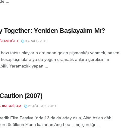
de ...
 Together: Yeniden Başlayalım Mı?
AĞLAMOĞLU
3 ARALIK 2011
bazı tatsız olayların ardından gelen pişmanlığı yenmek, bazen
ü hesaplaşmalara ya da yoğun dramatik anlara gereksinim
ilir. Yaramazlık yapan ...
 Caution (2007)
RAHIM SAĞLAM
21 AĞUSTOS 2011
edik Film Festivali’nde 13 dalda aday olup, Altın Aslan dâhil
re ödüllerin 9’unu kazanan Ang Lee filmi, içerdiği ...