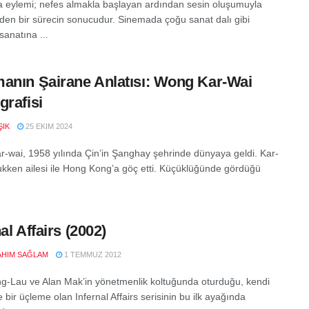
eylemi; nefes almakla başlayan ardından sesin oluşumuyla
en bir sürecin sonucudur. Sinemada çoğu sanat dalı gibi
sanatına ...
anın Şairane Anlatısı: Wong Kar-Wai
grafisi
ŞIK
25 EKIM 2024
-wai, 1958 yılında Çin’in Şanghay şehrinde dünyaya geldi. Kar-
ukken ailesi ile Hong Kong’a göç etti. Küçüklüğünde gördüğü
al Affairs (2002)
RAHIM SAĞLAM
1 TEMMUZ 2012
g-Lau ve Alan Mak’in yönetmenlik koltuğunda oturduğu, kendi
e bir üçleme olan Infernal Affairs serisinin bu ilk ayağında