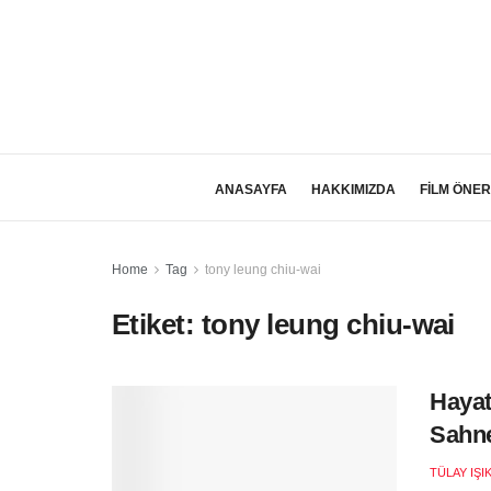
ANASAYFA
HAKKIMIZDA
FİLM ÖNER
Home
Tag
tony leung chiu-wai
Etiket:
tony leung chiu-wai
Hayat
Sahne
TÜLAY IŞI