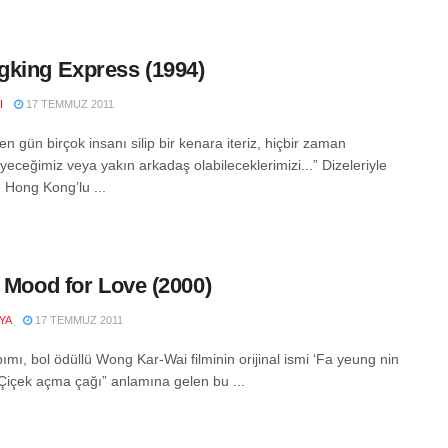
king Express (1994)
I
17 TEMMUZ 2011
n gün birçok insanı silip bir kenara iteriz, hiçbir zaman
eceğimiz veya yakın arkadaş olabileceklerimizi...” Dizeleriyle
 Hong Kong’lu ...
e Mood for Love (2000)
YA
17 TEMMUZ 2011
ımı, bol ödüllü Wong Kar-Wai filminin orijinal ismi ‘Fa yeung nin
 “Çiçek açma çağı” anlamına gelen bu ...