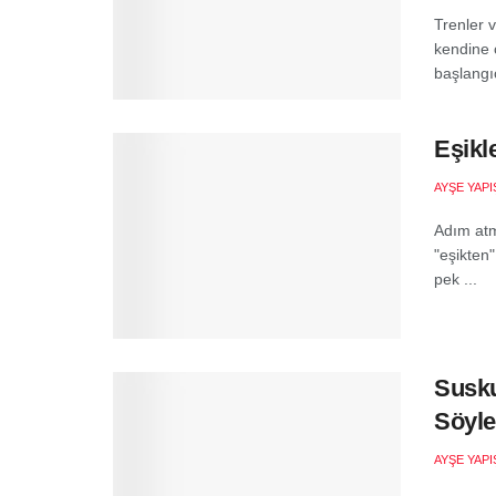
Trenler 
kendine 
başlangıc
Eşikl
AYŞE YAPI
Adım atm
"eşikten
pek ...
Susk
Söyl
AYŞE YAPI