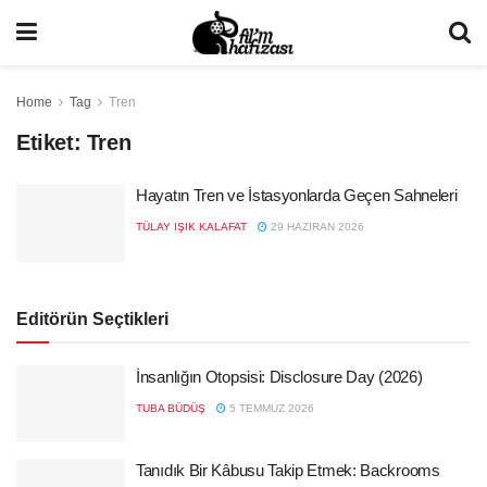
Home
Tag
Tren
Etiket:
Tren
Hayatın Tren ve İstasyonlarda Geçen Sahneleri
TÜLAY IŞIK KALAFAT
29 HAZIRAN 2026
Editörün Seçtikleri
İnsanlığın Otopsisi: Disclosure Day (2026)
TUBA BÜDÜŞ
5 TEMMUZ 2026
Tanıdık Bir Kâbusu Takip Etmek: Backrooms