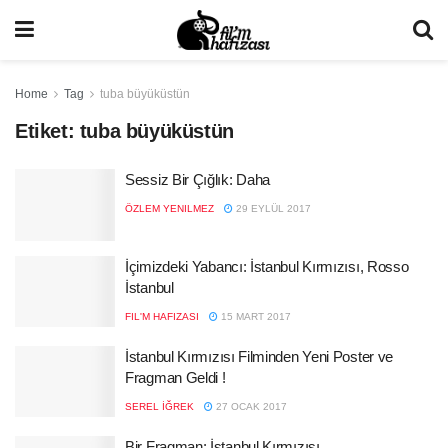
Home
Tag
tuba büyüküstün
Etiket:
tuba büyüküstün
Sessiz Bir Çığlık: Daha
ÖZLEM YENILMEZ
29 EYLÜL 2017
İçimizdeki Yabancı: İstanbul Kırmızısı, Rosso
İstanbul
FIL'M HAFIZASI
15 MART 2017
İstanbul Kırmızısı Filminden Yeni Poster ve
Fragman Geldi !
SEREL İĞREK
27 OCAK 2017
Bir Fragman: İstanbul Kırmızısı