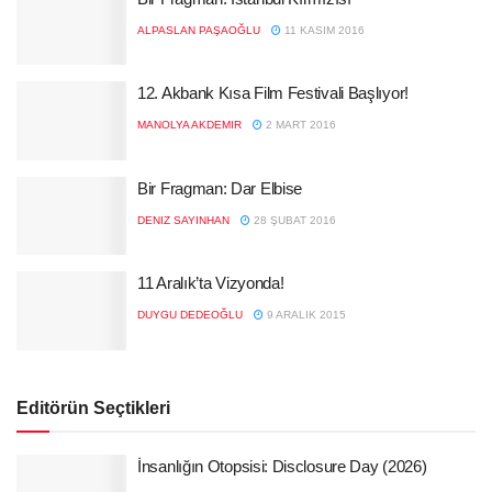
ALPASLAN PAŞAOĞLU
11 KASIM 2016
12. Akbank Kısa Film Festivali Başlıyor!
MANOLYA AKDEMIR
2 MART 2016
Bir Fragman: Dar Elbise
DENIZ SAYINHAN
28 ŞUBAT 2016
11 Aralık’ta Vizyonda!
DUYGU DEDEOĞLU
9 ARALIK 2015
Editörün Seçtikleri
İnsanlığın Otopsisi: Disclosure Day (2026)