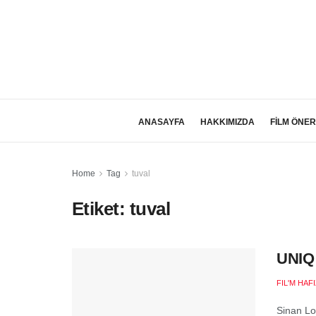
ANASAYFA
HAKKIMIZDA
FİLM ÖNER
Home
Tag
tuval
Etiket:
tuval
UNIQ 
FIL'M HAF
Sinan Log