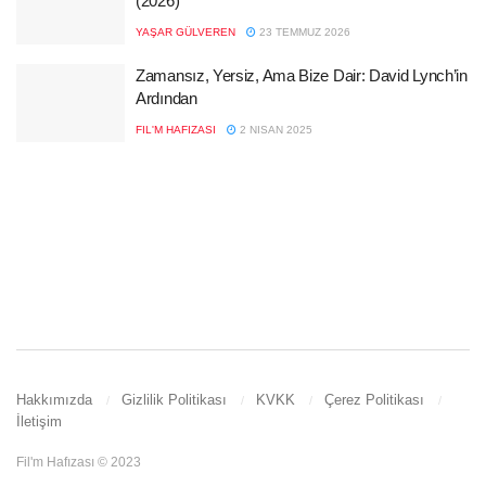
(2026)
YAŞAR GÜLVEREN
23 TEMMUZ 2026
Zamansız, Yersiz, Ama Bize Dair: David Lynch’in
Ardından
FIL'M HAFIZASI
2 NISAN 2025
Hakkımızda
Gizlilik Politikası
KVKK
Çerez Politikası
İletişim
Fil'm Hafızası © 2023