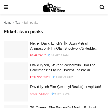
Home
Tag
twin peaks
Etiket:
twin peaks
Netflix, David Lynch’in İlk Uzun Metrajlı
Animasyon Filmi Olan Snootworld’ü Reddetti
DENIZ YAVUZ
14 MAYIS 2024
David Lynch, Steven Spielberg’ün Filmi The
Fabelmans’in Oyuncu kadrosuna katıldı
İREM NAZ GÜVEL
8 ŞUBAT 2022
David Lynch Film Çekmeyi Bıraktığını Açıkladı!
AHMET CEYLAN
6 MAYIS 2017
70. Cannes Film Festivali’ni Monica Bellucci