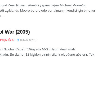
und Zero filminin yönetici yapımcılığını Michael Moore’un
eği açıklandı. Moore bu projede yer almanın kendisi için bir onur
 ...
of War (2005)
 PAŞAOĞLU
16 MAYIS 2016
ov (Nicolas Cage): ”Dünyada 550 milyon ateşli silah
adır. Bu da her 12 kişiden birinin silahlı olduğunu gösterir. Tek