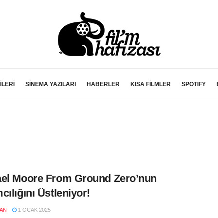
İLERİ
SİNEMA YAZILARI
HABERLER
KISA FİLMLER
SPOTIFY
el Moore From Ground Zero’nun
cılığını Üstleniyor!
LAN
1 OCAK 2025