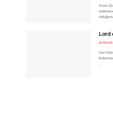
From Gro
üstlenec
olduğunu
Lord 
ALPASLAN
Yuri Orl
bulunmakt
...