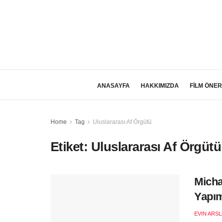
ANASAYFA
HAKKIMIZDA
FİLM ÖNER
Home
Tag
Uluslararası Af Örgütü
Etiket:
Uluslararası Af Örgütü
Micha
Yapım
EVIN ARS