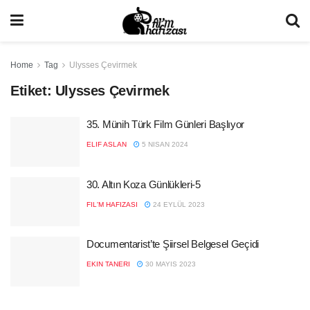
Home
Tag
Ulysses Çevirmek
Etiket:
Ulysses Çevirmek
35. Münih Türk Film Günleri Başlıyor
ELIF ASLAN
5 NISAN 2024
30. Altın Koza Günlükleri-5
FIL'M HAFIZASI
24 EYLÜL 2023
Documentarist’te Şiirsel Belgesel Geçidi
EKIN TANERI
30 MAYIS 2023