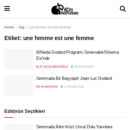
Home
Tag
une femme est une femme
Etiket:
une femme est une femme
60’larda Godard Programı Sinematek/Sinema
Evi’nde
ELIF SU ELMACIOĞLU
28 EKIM 2023
Sinemada Bir Başyapıt: Jean-Luc Godard
FIL'M HAFIZASI
1 KASIM 2022
Editörün Seçtikleri
Sinemada İklim Krizi: Umut Dolu Yarınlara