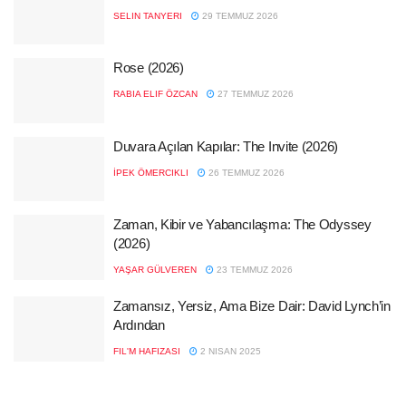
SELIN TANYERI
29 TEMMUZ 2026
Rose (2026)
RABIA ELIF ÖZCAN
27 TEMMUZ 2026
Duvara Açılan Kapılar: The Invite (2026)
İPEK ÖMERCIKLI
26 TEMMUZ 2026
Zaman, Kibir ve Yabancılaşma: The Odyssey
(2026)
YAŞAR GÜLVEREN
23 TEMMUZ 2026
Zamansız, Yersiz, Ama Bize Dair: David Lynch’in
Ardından
FIL'M HAFIZASI
2 NISAN 2025