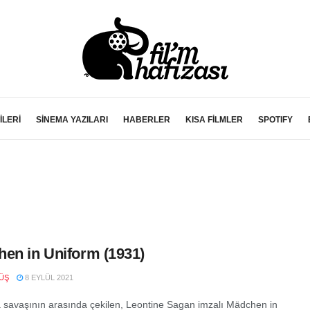
İLERİ
SİNEMA YAZILARI
HABERLER
KISA FİLMLER
SPOTIFY
en in Uniform (1931)
ÜŞ
8 EYLÜL 2021
a savaşının arasında çekilen, Leontine Sagan imzalı Mädchen in