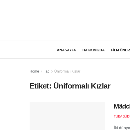
ANASAYFA
HAKKIMIZDA
FİLM ÖNER
Home
Tag
Üniformalı Kızlar
Etiket:
Üniformalı Kızlar
Mädch
TUBA BÜD
İki düny