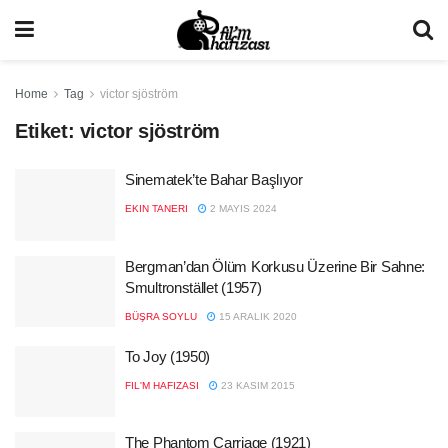
Home
Tag
victor sjöström
Etiket:
victor sjöström
Sinematek’te Bahar Başlıyor
EKIN TANERI
2 MAYIS 2024
Bergman’dan Ölüm Korkusu Üzerine Bir Sahne:
Smultronstället (1957)
BÜŞRA SOYLU
15 ARALIK 2020
To Joy (1950)
FIL'M HAFIZASI
23 KASIM 2015
The Phantom Carriage (1921)