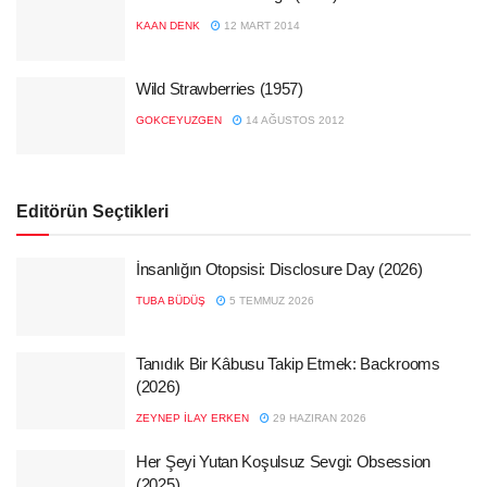
KAAN DENK
12 MART 2014
Wild Strawberries (1957)
GOKCEYUZGEN
14 AĞUSTOS 2012
Editörün Seçtikleri
İnsanlığın Otopsisi: Disclosure Day (2026)
TUBA BÜDÜŞ
5 TEMMUZ 2026
Tanıdık Bir Kâbusu Takip Etmek: Backrooms
(2026)
ZEYNEP İLAY ERKEN
29 HAZIRAN 2026
Her Şeyi Yutan Koşulsuz Sevgi: Obsession
(2025)