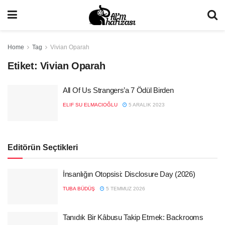
Home
Tag
Vivian Oparah
Etiket:
Vivian Oparah
All Of Us Strangers’a 7 Ödül Birden
ELIF SU ELMACIOĞLU
5 ARALIK 2023
Editörün Seçtikleri
İnsanlığın Otopsisi: Disclosure Day (2026)
TUBA BÜDÜŞ
5 TEMMUZ 2026
Tanıdık Bir Kâbusu Takip Etmek: Backrooms