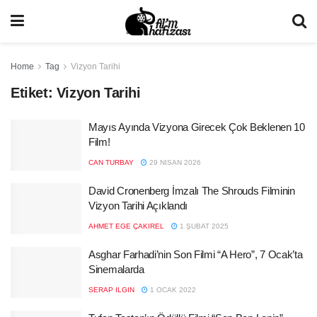
Home
Tag
Vizyon Tarihi
Etiket:
Vizyon Tarihi
Mayıs Ayında Vizyona Girecek Çok Beklenen 10
Film!
CAN TURBAY
29 NISAN 2026
David Cronenberg İmzalı The Shrouds Filminin
Vizyon Tarihi Açıklandı
AHMET EGE ÇAKIREL
1 ŞUBAT 2025
Asghar Farhadi’nin Son Filmi “A Hero”, 7 Ocak’ta
Sinemalarda
SERAP ILGIN
1 OCAK 2022