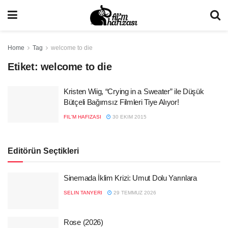
Home
Tag
welcome to die
Etiket:
welcome to die
Kristen Wiig, “Crying in a Sweater” ile Düşük
Bütçeli Bağımsız Filmleri Tiye Alıyor!
FIL'M HAFIZASI
30 EKIM 2015
Editörün Seçtikleri
Sinemada İklim Krizi: Umut Dolu Yarınlara
SELIN TANYERI
29 TEMMUZ 2026
Rose (2026)