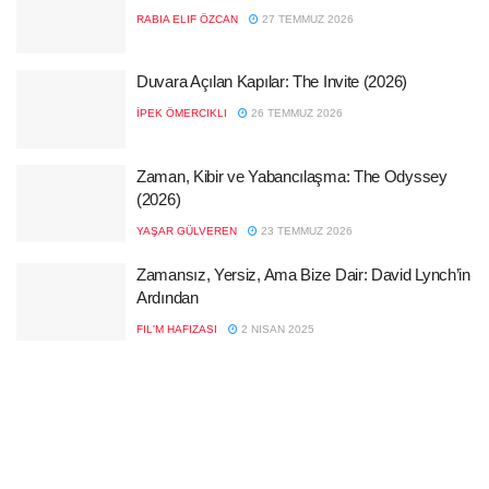
RABIA ELIF ÖZCAN
27 TEMMUZ 2026
Duvara Açılan Kapılar: The Invite (2026)
İPEK ÖMERCIKLI
26 TEMMUZ 2026
Zaman, Kibir ve Yabancılaşma: The Odyssey
(2026)
YAŞAR GÜLVEREN
23 TEMMUZ 2026
Zamansız, Yersiz, Ama Bize Dair: David Lynch’in
Ardından
FIL'M HAFIZASI
2 NISAN 2025