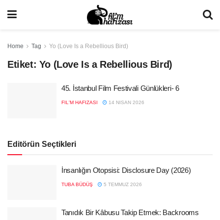
Home
Tag
Yo (Love Is a Rebellious Bird)
Etiket:
Yo (Love Is a Rebellious Bird)
45. İstanbul Film Festivali Günlükleri- 6
FIL'M HAFIZASI
14 NISAN 2026
Editörün Seçtikleri
İnsanlığın Otopsisi: Disclosure Day (2026)
TUBA BÜDÜŞ
5 TEMMUZ 2026
Tanıdık Bir Kâbusu Takip Etmek: Backrooms