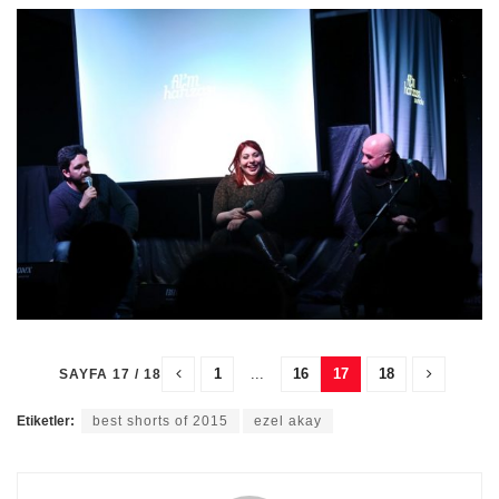
1
...
16
17
18
SAYFA 17 / 18
Etiketler:
best shorts of 2015
ezel akay