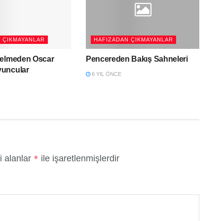
 ÇIKMAYANLAR
HAFIZADAN ÇIKMAYANLAR
Gelmeden Oscar
Pencereden Bakış Sahneleri
uncular
6 YIL ÖNCE
i alanlar
ile işaretlenmişlerdir
*