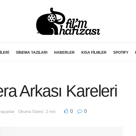
İLERİ
SİNEMA YAZILARI
HABERLER
KISA FİLMLER
SPOTIFY
a Arkası Kareleri
0
0
mayanlar
Okuma Süresi: 2 min