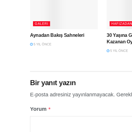
GALERI
HAFIZADAN
Aynadan Bakış Sahneleri
30 Yaşına 
Kazanan Oy
5 YIL ÖNCE
5 YIL ÖNCE
Bir yanıt yazın
E-posta adresiniz yayınlanmayacak.
Gerekl
Yorum
*