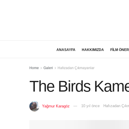
ANASAYFA
HAKKIMIZDA
FİLM ÖNER
Home
Galeri
Hafızadan Çıkmayanlar
The Birds Kamer
Yağmur Karagöz
10 yıl önce
Hafızadan Çık