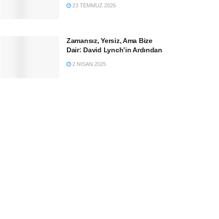
23 TEMMUZ 2026
Zamansız, Yersiz, Ama Bize
Dair: David Lynch’in Ardından
2 NISAN 2025