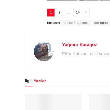
1
2
...
14
Etiketler:
alfred hitchcock
the birds
Yağmur Karagöz
Fil'm Hafızası eski yaza
İlgili
Yazılar