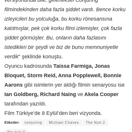
versiyonunda bile, geleneksel Conjuring
filmindekinden daha fazla şiddet vardı. Bence korku
izleyicileri bu yolculuğa, bu korku rönesansına
katılmışlar, pek çok korku filmi izlemişler, çok fazla
şiddet görmüşler. Bu, onların daha fazlasını
istedikleri bir şeydi ve biz de bunu memnuniyetle
verdik
” şeklinde konuştu.
Oyuncu kadrosunda
Taissa Farmiga, Jonas
Bloquet, Storm Reid, Anna Popplewell, Bonnie
Aarons
gibi isimlerin yer aldığı filmin senaryosu ise
Ian Goldberg, Richard Naing
ve
Akela Cooper
tarafından yazıldı.
Film Türkiye’de 8 Eylül’den beri vizyonda.
Etiketler:
conjuring
Michael Chaves
The Nun 2